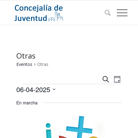
Otras
Eventos
Otras
Navegac
Navega
Buscar
Día
de
Eventos
de
06-04-2025
vistas
búsqued
de
Seleccionar
En marcha
Evento
y
fecha.
vistas
de
Eventos