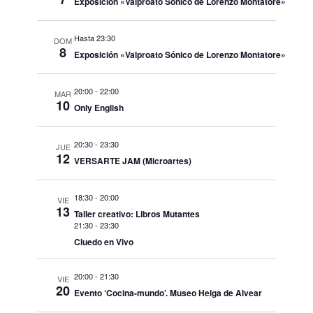
Exposición «Valproato Sónico de Lorenzo Montatore»
Hasta 23:30
DOM
8
Exposición «Valproato Sónico de Lorenzo Montatore»
20:00
-
22:00
MAR
10
Only English
20:30
-
23:30
JUE
12
VERSARTE JAM (Microartes)
18:30
-
20:00
VIE
13
Taller creativo: Libros Mutantes
21:30
-
23:30
Cluedo en Vivo
20:00
-
21:30
VIE
20
Evento ‘Cocina-mundo’. Museo Helga de Alvear