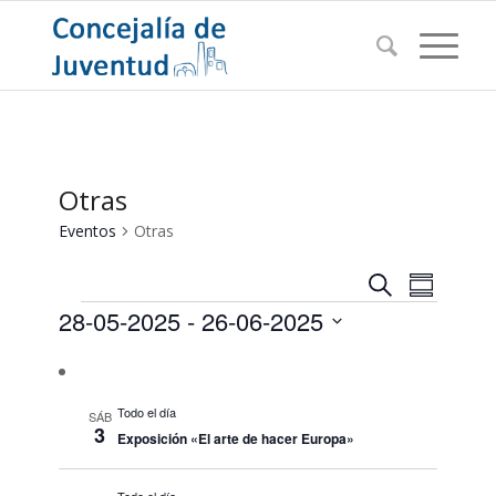
Otras
Eventos
Otras
Navegac
Navega
Buscar
Resumen
de
Eventos
de
28-05-2025
 - 
26-06-2025
vistas
búsqued
de
Seleccionar
Evento
y
fecha.
vistas
Todo el día
SÁB
3
Exposición «El arte de hacer Europa»
de
Eventos