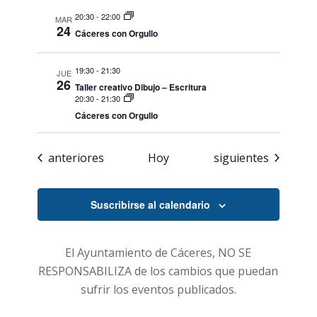
20:30
-
22:00
MAR
24
Cáceres con Orgullo
19:30
-
21:30
JUE
26
Taller creativo Dibujo – Escritura
20:30
-
21:30
Cáceres con Orgullo
Eventos
Eventos
anteriores
Hoy
siguientes
Suscribirse al calendario
El Ayuntamiento de Cáceres, NO SE
RESPONSABILIZA de los cambios que puedan
sufrir los eventos publicados.