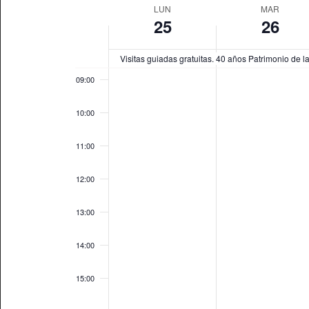
de
Semana
fecha.
LUN
MAR
para
07:00
Eventos
25
26
de
la
08:00
Eventos
palabra
Visitas guiadas gratuitas. 40 años Patrimonio de
clave.
09:00
10:00
11:00
12:00
13:00
14:00
15:00