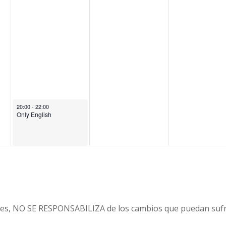
May 27, 2026
20:00
-
22:00
Only English
es, NO SE RESPONSABILIZA de los cambios que puedan sufri