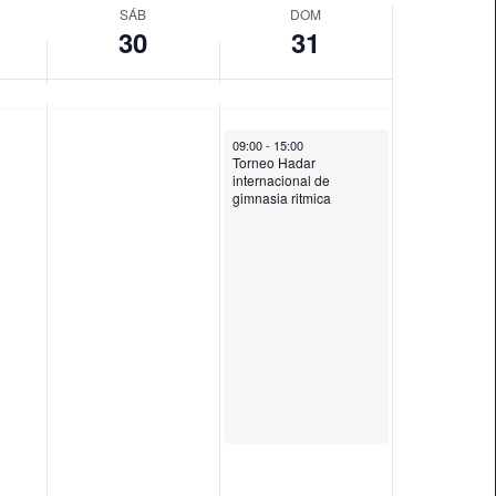
SÁB
DOM
30
31
May 31, 2026
09:00
-
15:00
Torneo Hadar
internacional de
gimnasia ritmica