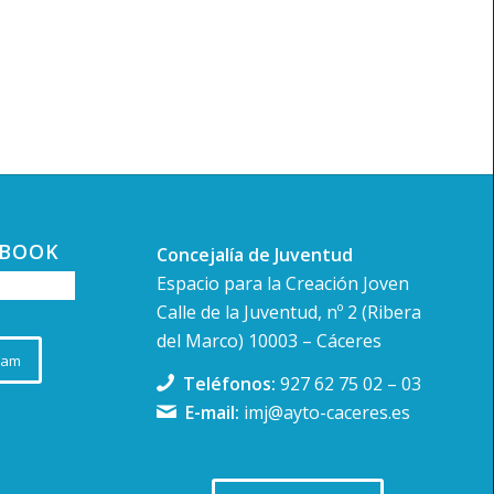
EBOOK
Concejalía de Juventud
Espacio para la Creación Joven
Calle de la Juventud, nº 2 (Ribera
del Marco) 10003 – Cáceres
ram
Teléfonos:
927 62 75 02
–
03
E-mail:
imj@ayto-caceres.es