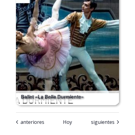
Ballet «La Bella Durmiente»
Eventos
Eventos
anteriores
Hoy
siguientes