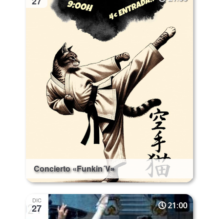
27
Concierto «Funkin´V»
DIC
21:00
27