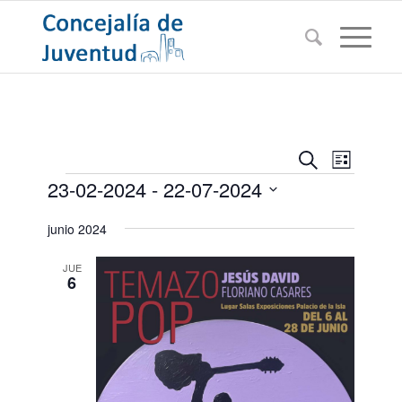
Navegac
Navega
Buscar
Lista
de
Eventos
de
23-02-2024
 - 
22-07-2024
vistas
búsqued
de
Seleccionar
junio 2024
Evento
y
fecha.
vistas
JUE
6
de
Eventos