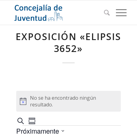
EXPOSICIÓN «ELIPSIS
3652»
No se ha encontrado ningún
Aviso
resultado.
Navegación
Navegación
Buscar
Resumen
de
Eventos
de
Próximamente
vistas