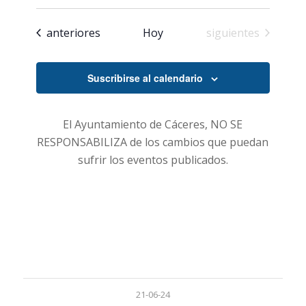
búsqueda
de
Seleccionar
Evento
y
fecha.
Eventos
Eventos
anteriores
Hoy
siguientes
vistas
de
Suscribirse al calendario
Eventos
El Ayuntamiento de Cáceres, NO SE
RESPONSABILIZA de los cambios que puedan
sufrir los eventos publicados.
21-06-24