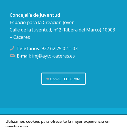
Concejalía de Juventud
Espacio para la Creación Joven
Calle de la Juventud, nº 2 (Ribera del Marco) 10003
– Cáceres
Teléfonos:
927 62 75 02
–
03
E-mail:
imj@ayto-caceres.es
CANAL TELEGRAM
Concejalía de Juventud (Ayuntamiento de Cáceres)
Utilizamos cookies para ofrecerte la mejor experiencia en
nuestra web.