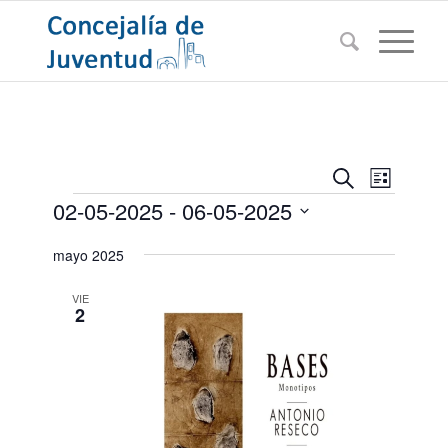
Navegac
Navega
Buscar
Lista
de
Eventos
de
02-05-2025
 - 
06-05-2025
vistas
búsqued
de
Seleccionar
mayo 2025
Evento
y
fecha.
vistas
VIE
2
de
Eventos