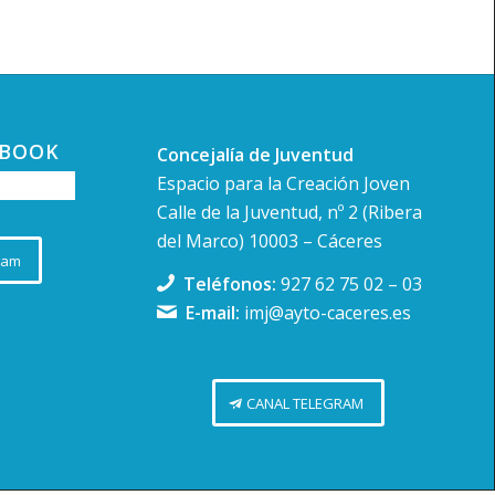
edrilla - Museo Guayasamin.
Rda. de San Francisco, s/n, Cáceres
EBOOK
Concejalía de Juventud
Espacio para la Creación Joven
Calle de la Juventud, nº 2 (Ribera
-
12:00
del Marco) 10003 – Cáceres
edrez vuelve este verano a la
ram
oteca Pública de Cáceres
Teléfonos:
927 62 75 02
–
03
teca Pública de Cáceres
C. Alfonso
E-mail:
imj@ayto-caceres.es
IX, 26, Cáceres
CANAL TELEGRAM
-
23:30
ISAS Y LÁGRIMAS, EL
CAL
Teatro Cáceres
C. San Antón, 10,