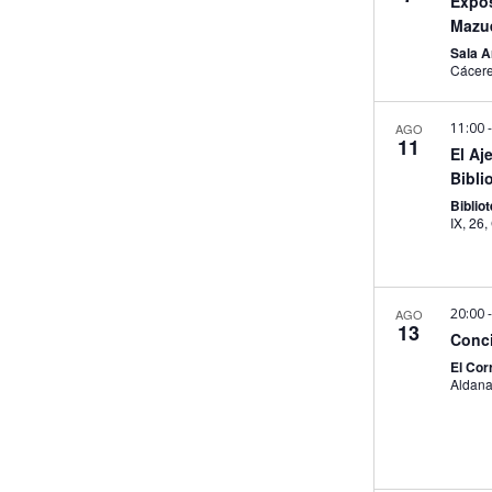
Expos
Mazu
Sala 
Cácer
11:00
AGO
11
El Aj
Bibli
Biblio
20:00
AGO
13
Conc
El Cor