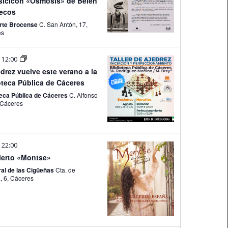
icicón «Ósmosis» de Belén
ecos
Arte Brocense
C. San Antón, 17,
es
-
12:00
edrez vuelve este verano a la
oteca Pública de Cáceres
teca Pública de Cáceres
C. Alfonso
IX, 26, Cáceres
-
22:00
ierto «Montse»
ral de las Cigüeñas
Cta. de
Aldana, 6, Cáceres