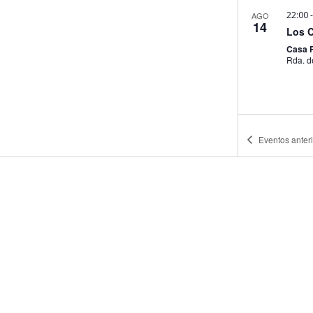
22:00
AGO
14
Los C
Casa P
Eventos
anter
11:00
AGO
18
El Aj
Bibli
Biblio
22:00
AGO
21
Los C