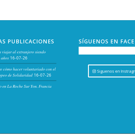
Casa P
AS PUBLICACIONES
SÍGUENOS EN FAC
 viajar al extranjero siendo
 años
16-07-26
11:00
AGO
25
El Aj
re cómo hacer voluntariado con el
Siguenos en Instrag
peo de Solidaridad
16-07-26
Bibli
Biblio
o en La Roche Sur Yon. Francia
22:00
SEP
5
SONR
MUSI
Gran 