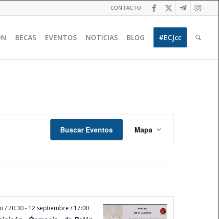
CONTACTO
ÓN
BECAS
EVENTOS
NOTICIAS
BLOG
#ECJcc
Navegación
de
Buscar Eventos
Mapa
vistas
de
Evento
o / 20:30
-
12 septiembre / 17:00