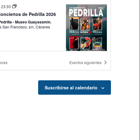
-
23:30
onciertos de Pedrilla 2026
edrilla - Museo Guayasamin.
Rda. de San Francisco, s/n, Cáceres
iores
Eventos
siguientes
-
12:00
edrez vuelve este verano a la
Suscribirse al calendario
oteca Pública de Cáceres
teca Pública de Cáceres
C. Alfonso
IX, 26, Cáceres
-
23:30
onciertos de Pedrilla 2026