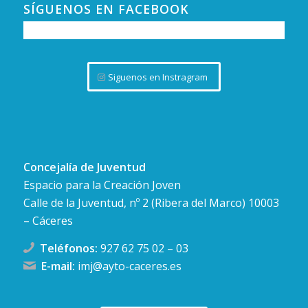
7
SÍGUENOS EN FACEBOOK
Cine «Flow». Filmoteca
C. Rincón de la Monja, 6,
Filmoteca Extremadura
Cáceres
FEB
20:30
-
22:00
Siguenos en Instragram
7
El Lago de los Cisnes
C. San Antón, 10, Cáceres
Gran Teatro Cáceres
Concejalía de Juventud
Espacio para la Creación Joven
Calle de la Juventud, nº 2 (Ribera del Marco) 10003
– Cáceres
Teléfonos:
927 62 75 02
–
03
E-mail:
imj@ayto-caceres.es