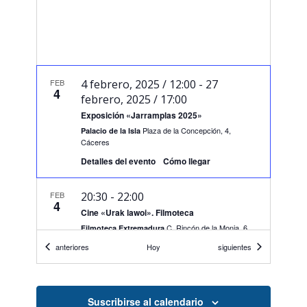
FEB
4 febrero, 2025 / 12:00
-
27
4
febrero, 2025 / 17:00
Exposición «Jarramplas 2025»
Plaza de la Concepción, 4,
Palacio de la Isla
Cáceres
Detalles del evento
Cómo llegar
FEB
20:30
-
22:00
4
Cine «Urak lawoi». Filmoteca
C. Rincón de la Monja, 6,
Filmoteca Extremadura
Cáceres
Eventos
Eventos
anteriores
Hoy
siguientes
FEB
6 febrero, 2025 / 19:30
-
6 marzo,
6
2025 / 17:00
Suscribirse al calendario