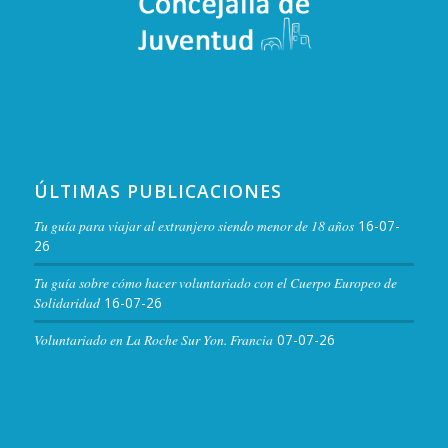
Calle Gral. Ezponda, 9, Cáceres
Ateneo de Cáceres
FEB
19:00
-
20:30
7
Teatro «Loca»
Plaza de la Concepción, 4,
Palacio de la Isla
Cáceres
ÚLTIMAS PUBLICACIONES
FEB
7 febrero, 2025 / 19:00
-
25
7
febrero, 2025 / 17:00
Tu guía para viajar al extranjero siendo menor de 18 años
16-07-
Exposición «Formas de Vida» de Léa Thieux
26
C. Donoso Cortés, 6, Cáceres
Espacio Belleartes
Tu guía sobre cómo hacer voluntariado con el Cuerpo Europeo de
Solidaridad
16-07-26
FEB
7 febrero, 2025 / 19:00
-
1 marzo,
7
2025 / 17:00
Voluntariado en La Roche Sur Yon. Francia
07-07-26
Exposición «Espejismo» de Julián Canelo
C. Donoso Cortés, 6, Cáceres
Espacio Belleartes
FEB
20:30
-
22:00