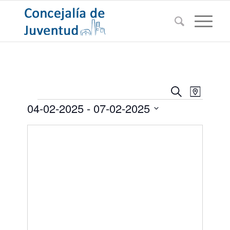
Navegac
Navega
Buscar
Mapa
de
Eventos
de
04-02-2025
 - 
07-02-2025
vistas
búsqued
de
Seleccionar
Evento
y
fecha.
vistas
de
Eventos