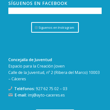
SÍGUENOS EN FACEBOOK
NOV
18:00
-
19:30
21
Presentación del libro «Encaje» de Chus
García
C. Rincón de la Monja, 9,
Café Los 7 Jardines
Siguenos en Instragram
Cáceres
Concejalía de Juventud
Espacio para la Creación Joven
Calle de la Juventud, nº 2 (Ribera del Marco) 10003
– Cáceres
Teléfonos:
927 62 75 02
–
03
E-mail:
imj@ayto-caceres.es