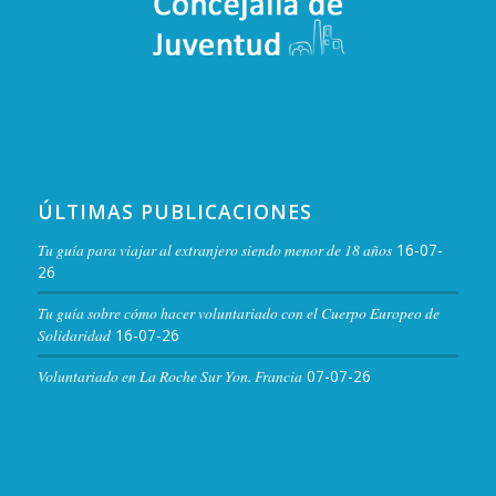
C. Rincón de la Monja, 9,
Café Los 7 Jardines
Cáceres
NOV
19:30
-
21:30
20
Cine «Justicia para Sohee»
C. Rincón de la Monja, 6,
Filmoteca Extremadura
Cáceres
ÚLTIMAS PUBLICACIONES
NOV
21:00
-
22:30
20
Jam Session
Tu guía para viajar al extranjero siendo menor de 18 años
16-07-
Av. de Hernán Cortés, 10, Cáceres
Boogaloo Club
26
Tu guía sobre cómo hacer voluntariado con el Cuerpo Europeo de
NOV
21:00
-
22:30
Solidaridad
16-07-26
20
Performance/Teatro «Only Fuck»
C. Donoso Cortés, 6, Cáceres
Voluntariado en La Roche Sur Yon. Francia
07-07-26
Espacio Belleartes
NOV
21:30
-
22:30
20
Versarte. Micro libre
C. Donoso Cortés, 6, Cáceres
Espacio Belleartes