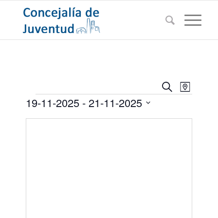
Navegac
Navega
Buscar
Mapa
de
Eventos
de
19-11-2025
 - 
21-11-2025
vistas
búsqued
de
Seleccionar
Evento
y
fecha.
vistas
de
Eventos