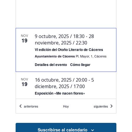
NOV
9 octubre, 2025 / 18:30
-
28
19
noviembre, 2025 / 22:30
VI edición del Otoño Literario de Cáceres
Pl. Mayor, 1, Cáceres
Ayuntamiento de Cáceres
Detalles del evento
Cómo llegar
NOV
16 octubre, 2025 / 20:00
-
5
19
diciembre, 2025 / 17:00
Exposición «Me nacen flores»
Av. de España, 25, Cáceres
La Lente y el El PIncel
Eventos
Eventos
anteriores
Hoy
siguientes
NOV
20:00
-
21:30
19
Encuentro Swing
Suscribirse al calendario
Cáceres
Boogaloo Club Cáceres