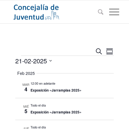
Navegac
Navega
Buscar
Resumen
de
Eventos
de
21-02-2025
vistas
búsqued
de
Seleccionar
Feb 2025
Evento
y
fecha.
vistas
12:00 en adelante
MAR
4
Exposición «Jarramplas 2025»
de
Eventos
Todo el día
MIÉ
5
Exposición «Jarramplas 2025»
Todo el día
JUE