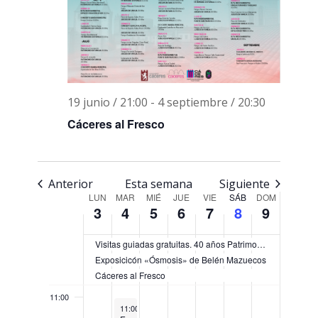
day.
day.
day.
day.
day.
03:00
04:00
05:00
19 junio / 21:00
-
4 septiembre / 20:30
Cáceres al Fresco
06:00
07:00
Anterior
Esta semana
Siguiente
Semana
08:00
LUN
MAR
MIÉ
JUE
VIE
SÁB
DOM
3
4
5
6
7
8
9
de
09:00
Eventos
Visitas guiadas gratuitas. 40 años Patrimonio de la Humanidad
Exposicicón «Ósmosis» de Belén Mazuecos
10:00
Cáceres al Fresco
11:00
August 4, 2026
11:00
-
12:00