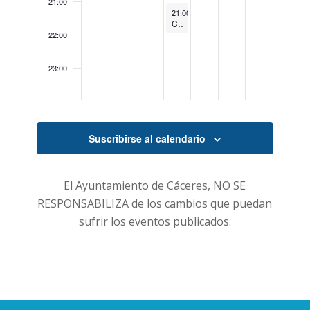
21:00
August 6, 2026
21:00
-
22:00
Concierto «Mansaborá Folk»
22:00
23:00
00:00
Suscribirse al calendario
El Ayuntamiento de Cáceres, NO SE
RESPONSABILIZA de los cambios que puedan
sufrir los eventos publicados.