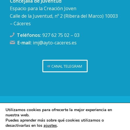
Concejalía de Juventud
Espacio para la Creación Joven
Calle de la Juventud, nº 2 (Ribera del Marco) 10003
– Cáceres
Teléfonos:
927 62 75 02
–
03
E-mail:
imj@ayto-caceres.es
CANAL TELEGRAM
Concejalía de Juventud (Ayuntamiento de Cáceres)
Utilizamos cookies para ofrecerte la mejor experiencia en
nuestra web.
Facebook
Twitter
Telegram
Instag
Política de privacidad
Puedes aprender más sobre qué cookies utilizamos o
desactivarlas en los
ajustes
.
Política de cookies