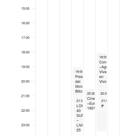
15:00
16:00
17:00
18:00
July 12, 2025
18:00
-
23:30
Conciertos
«Aguas
19:00
July 10, 2025
Vivas
19:00
-
22:30
Presentación
en
del
Vivo»
20:00
libro
Bitcoinismo
July 11, 2025
July 12, 2025
20:30
-
22:00
20:30
-
22:00
–
21:00
Cine
Concierto
July 10, 2025
July 12, 2025
La
21:00
-
23:30
21:00
-
22:00
«Europa
«Rosas
era
LOS
𝐏 𝐈 𝐍 𝐊 , 𝐃𝐚𝐧𝐳𝐚 𝐄𝐜𝐨𝐥𝐨𝐠𝐢𝐜𝐚 𝐝𝐞𝐥 𝐒𝐢𝐠𝐥𝐨 𝐗𝐗𝐈
1951»
&
de
40
22:00
Espinas»
la
SUMMER
riqueza
–
inconfiscable
LIVE
23:00
25
00:00