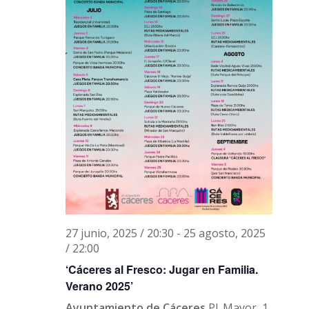
lunes,
martes,
miércoles,
jueves,
viernes,
sábado,
domingo,
No
No
No
No
00:00
julio
julio
julio
julio
julio
julio
julio
events
events
events
events
01:00
7,
8,
9,
10,
11,
12,
13,
on
on
on
on
2025
2025
2025
2025
2025
2025
2025
this
this
this
this
02:00
day.
day.
day.
day.
27 junio, 2025 / 20:30
-
25 agosto, 2025
03:00
/ 22:00
‘Cáceres al Fresco: Jugar en Familia.
04:00
Verano 2025’
05:00
Ayuntamiento de Cáceres
Pl. Mayor, 1,