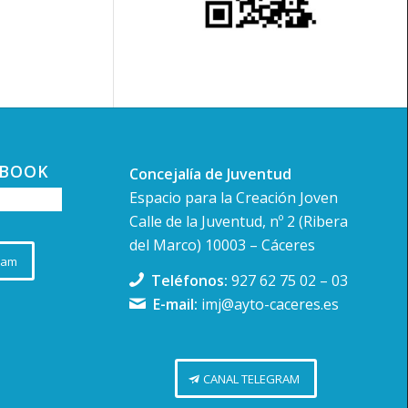
EBOOK
Concejalía de Juventud
Espacio para la Creación Joven
Calle de la Juventud, nº 2 (Ribera
del Marco) 10003 – Cáceres
ram
Teléfonos:
927 62 75 02
–
03
E-mail:
imj@ayto-caceres.es
CANAL TELEGRAM