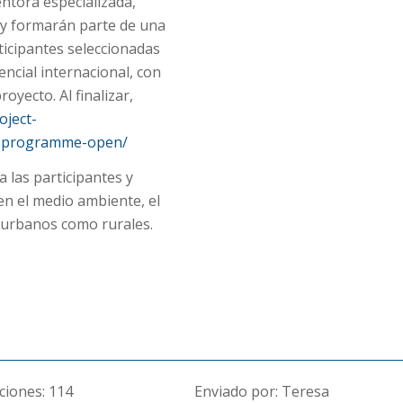
ntora especializada,
 y formarán parte de una
ticipantes seleccionadas
ncial internacional, con
oyecto. Al finalizar,
oject-
p-programme-open/
 las participantes y
en el medio ambiente, el
s urbanos como rurales.
ciones:
114
Enviado por: Teresa