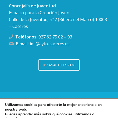
Concejalía de Juventud
Espacio para la Creación Joven
Calle de la Juventud, nº 2 (Ribera del Marco) 10003
– Cáceres
Teléfonos:
927 62 75 02
–
03
E-mail:
imj@ayto-caceres.es
CANAL TELEGRAM
Concejalía de Juventud (Ayuntamiento de Cáceres)
Utilizamos cookies para ofrecerte la mejor experiencia en
nuestra web.
Facebook
Twitter
Telegram
Instag
Política de privacidad
Puedes aprender más sobre qué cookies utilizamos o