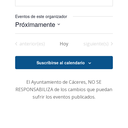
Eventos de este organizador
Próximamente
Seleccionar
fecha.
Eventos
Eventos
anterior(es)
Hoy
siguiente(s)
Suscribirse al calendario
El Ayuntamiento de Cáceres, NO SE
RESPONSABILIZA de los cambios que puedan
sufrir los eventos publicados.