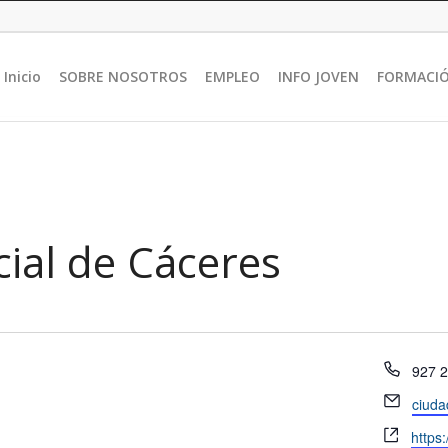
Inicio
SOBRE NOSOTROS
EMPLEO
INFO JOVEN
FORMACI
cial de Cáceres
Teléf
927 2
Email
ciuda
Websi
https