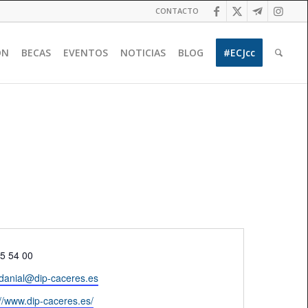
CONTACTO
ÓN
BECAS
EVENTOS
NOTICIAS
BLOG
#ECJcc
ono
5 54 00
danial@dip-caceres.es
te
://www.dip-caceres.es/