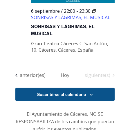
6 septiembre / 22:00
-
23:30
SONRISAS Y LÁGRIMAS, EL MUSICAL
SONRISAS Y LÁGRIMAS, EL
MUSICAL
Gran Teatro Cáceres
C. San Antón,
10, Cáceres, Cáceres, España
Eventos
Eventos
anterior(es)
Hoy
siguiente(s)
Suscribirse al calendario
El Ayuntamiento de Cáceres, NO SE
RESPONSABILIZA de los cambios que puedan
sufrir los eventos publicados.