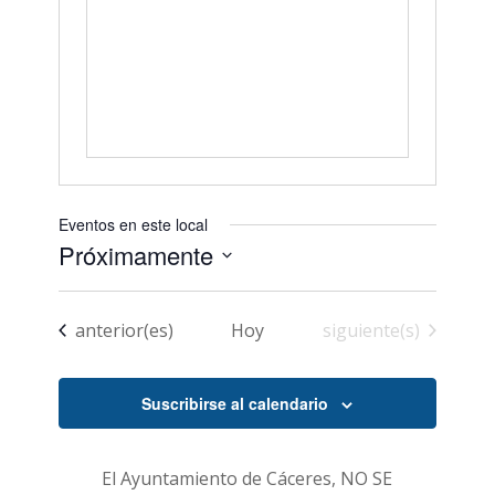
Eventos en este local
Próximamente
Seleccionar
fecha.
Eventos
Eventos
anterior(es)
Hoy
siguiente(s)
Suscribirse al calendario
El Ayuntamiento de Cáceres, NO SE