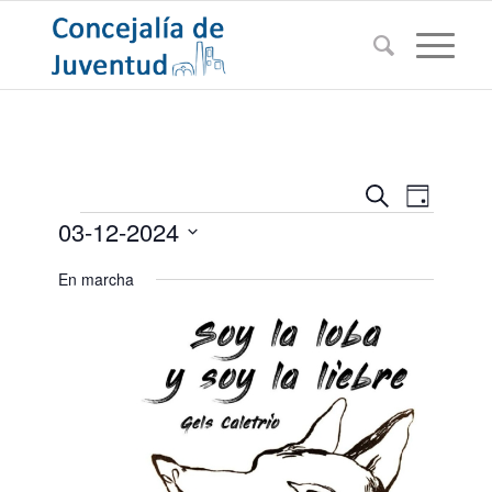
Navegac
Navega
Buscar
Día
de
Eventos
de
03-12-2024
vistas
búsqued
de
Seleccionar
En marcha
Evento
y
fecha.
vistas
de
Eventos