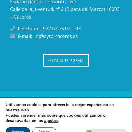
Espacio para la Creación Joven
Calle de la Juventud, nº 2 (Ribera del Marco) 10003
– Cáceres
Teléfonos:
927 62 75 02
–
03
E-mail:
imj@ayto-caceres.es
CANAL TELEGRAM
Concejalía de Juventud (Ayuntamiento de Cáceres)
Utilizamos cookies para ofrecerte la mejor experiencia en
nuestra web.
Facebook
Twitter
Telegram
Instag
Política de privacidad
Puedes aprender más sobre qué cookies utilizamos o
desactivarlas en los
ajustes
.
Política de cookies
Contacto
Aceptar
Ajustes