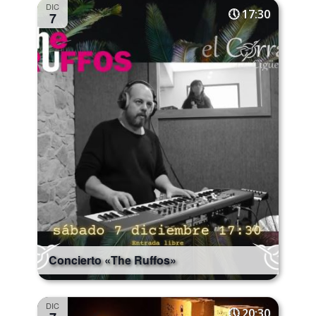
DIC
17:30
7
Concierto «The Ruffos»
DIC
20:30