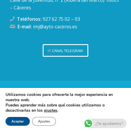
– Cáceres
Teléfonos:
927 62 75 02
–
03
E-mail:
imj@ayto-caceres.es
CANAL TELEGRAM
Concejalía de Juventud (Ayuntamiento de Cáceres)
Utilizamos cookies para ofrecerte la mejor experiencia en
nuestra web.
Facebook
Twitter
Telegram
Instag
Política de privacidad
Puedes aprender más sobre qué cookies utilizamos o
desactivarlas en los
ajustes
.
Política de cookies
Contacto
Aceptar
Ajustes
¿Te ayudamos?