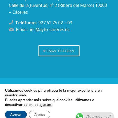
Calle de la Juventud, nº 2 (Ribera del Marco) 10003
– Cáceres
Teléfonos:
927 62 75 02
–
03
E-mail:
imj@ayto-caceres.es
CANAL TELEGRAM
Concejalía de Juventud (Ayuntamiento de Cáceres)
Utilizamos cookies para ofrecerte la mejor experiencia en
nuestra web.
Facebook
Twitter
Telegram
Instag
Política de privacidad
Puedes aprender más sobre qué cookies utilizamos o
desactivarlas en los
ajustes
.
Política de cookies
Contacto
Aceptar
Ajustes
¿Te ayudamos?