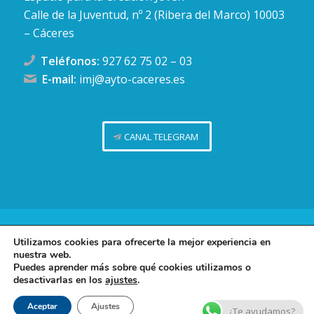
Calle de la Juventud, nº 2 (Ribera del Marco) 10003
– Cáceres
Teléfonos:
927 62 75 02
–
03
E-mail:
imj@ayto-caceres.es
CANAL TELEGRAM
Concejalía de Juventud (Ayuntamiento de Cáceres)
Utilizamos cookies para ofrecerte la mejor experiencia en
nuestra web.
Facebook
Twitter
Telegram
Instag
Política de privacidad
Puedes aprender más sobre qué cookies utilizamos o
desactivarlas en los
ajustes
.
Política de cookies
Contacto
Aceptar
Ajustes
¿Te ayudamos?