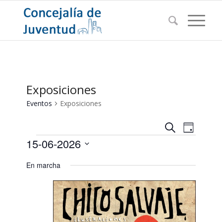
Exposiciones
Eventos
Exposiciones
Navegac
Navega
Buscar
Día
de
Eventos
de
15-06-2026
vistas
búsqued
de
Seleccionar
En marcha
Evento
y
fecha.
vistas
de
Eventos