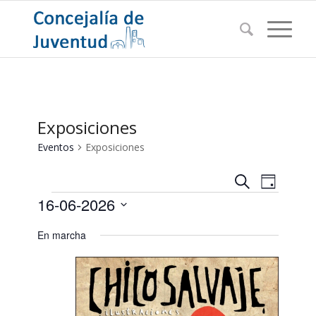
Exposiciones
Eventos
Exposiciones
Navegac
Navega
Buscar
Día
de
Eventos
de
16-06-2026
vistas
búsqued
de
Seleccionar
En marcha
Evento
y
fecha.
vistas
de
Eventos