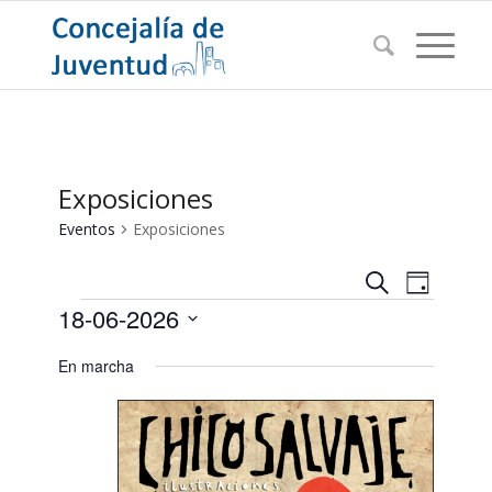
Exposiciones
Eventos
Exposiciones
Navegac
Navega
Buscar
Día
de
Eventos
de
18-06-2026
vistas
búsqued
de
Seleccionar
En marcha
Evento
y
fecha.
vistas
de
Eventos