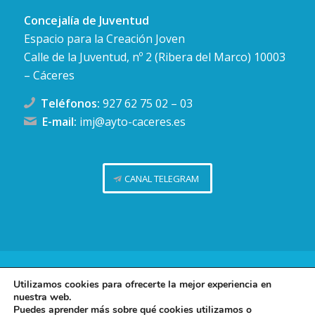
Concejalía de Juventud
Espacio para la Creación Joven
Calle de la Juventud, nº 2 (Ribera del Marco) 10003
– Cáceres
Teléfonos:
927 62 75 02
–
03
E-mail:
imj@ayto-caceres.es
CANAL TELEGRAM
Concejalía de Juventud (Ayuntamiento de Cáceres)
Utilizamos cookies para ofrecerte la mejor experiencia en
nuestra web.
Facebook
Twitter
Telegram
Instag
Política de privacidad
Puedes aprender más sobre qué cookies utilizamos o