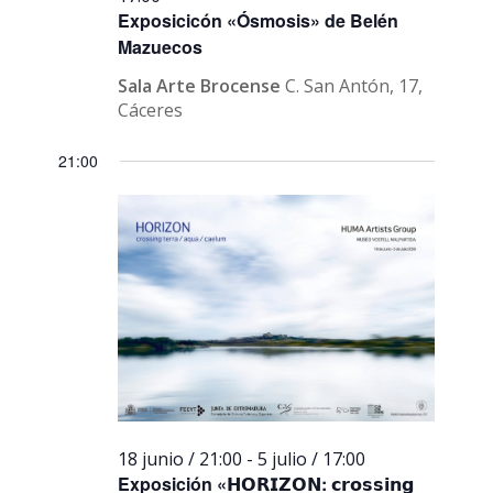
Exposicicón «Ósmosis» de Belén
Mazuecos
Sala Arte Brocense
C. San Antón, 17,
Cáceres
21:00
18 junio / 21:00
-
5 julio / 17:00
Exposición «𝗛𝗢𝗥𝗜𝗭𝗢𝗡: 𝗰𝗿𝗼𝘀𝘀𝗶𝗻𝗴