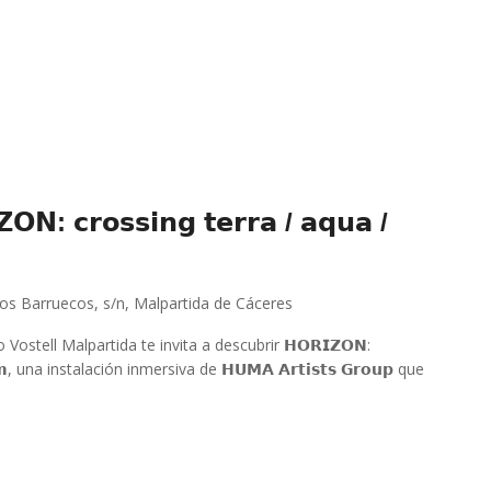
: 𝗰𝗿𝗼𝘀𝘀𝗶𝗻𝗴 𝘁𝗲𝗿𝗿𝗮 / 𝗮𝗾𝘂𝗮 /
 los Barruecos, s/n, Malpartida de Cáceres
eo Vostell Malpartida te invita a descubrir 𝗛𝗢𝗥𝗜𝗭𝗢𝗡:
𝗲𝗹𝘂𝗺, una instalación inmersiva de 𝗛𝗨𝗠𝗔 𝗔𝗿𝘁𝗶𝘀𝘁𝘀 𝗚𝗿𝗼𝘂𝗽 que