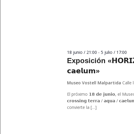
18 junio / 21:00
-
5 julio / 17:00
Exposición «𝗛𝗢𝗥𝗜𝗭𝗢𝗡
𝗰𝗮𝗲𝗹𝘂𝗺»
Museo Vostell Malpartida
Calle
El próximo 𝟭𝟴 𝗱𝗲 𝗷𝘂𝗻𝗶𝗼, el Mus
𝗰𝗿𝗼𝘀𝘀𝗶𝗻𝗴 𝘁𝗲𝗿𝗿𝗮 / 𝗮𝗾𝘂𝗮 / 𝗰
convierte la […]