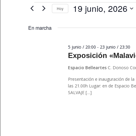
y
Eventos
clave.
19 junio, 2026
Hoy
vistas
Busca
Seleccionar
Eventos
de
fecha.
En marcha
para
Eventos
la
palabra
5 junio / 20:00
-
23 junio / 23:30
clave.
Exposición «Malavi
Espacio Belleartes
C. Donoso Cor
Presentación e inauguración de la
las 21.00h Lugar: en de Espacio B
SALVAJE […]