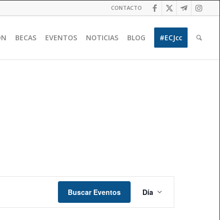
CONTACTO
ÓN
BECAS
EVENTOS
NOTICIAS
BLOG
#ECJcc
Navegación
de
Buscar Eventos
Día
vistas
de