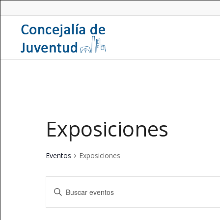
Exposiciones
Eventos
Exposiciones
Navegación
Introduce
de
la
búsqueda
palabra