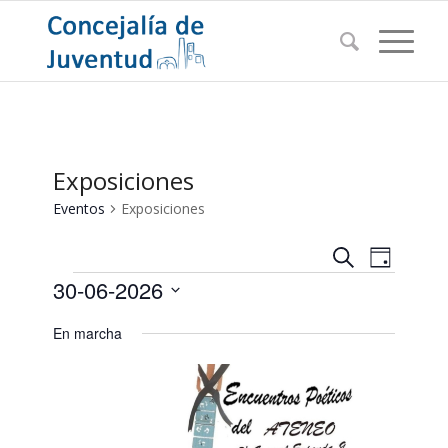
Exposiciones
Eventos
Exposiciones
Navegac
Navega
Buscar
Día
de
Eventos
de
30-06-2026
vistas
búsqued
de
Seleccionar
En marcha
Evento
y
fecha.
vistas
de
Eventos