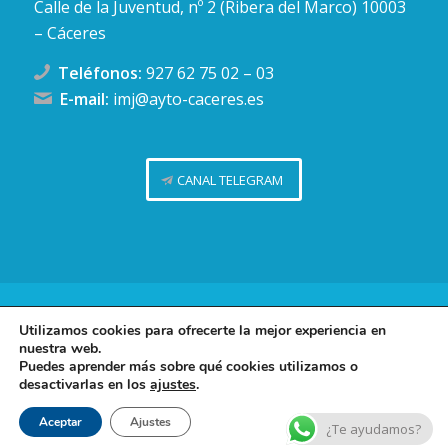
Calle de la Juventud, nº 2 (Ribera del Marco) 10003
– Cáceres
Teléfonos:
927 62 75 02
–
03
E-mail:
imj@ayto-caceres.es
CANAL TELEGRAM
Concejalía de Juventud (Ayuntamiento de Cáceres)
Utilizamos cookies para ofrecerte la mejor experiencia en
nuestra web.
Facebook
Twitter
Telegram
Instag
Política de privacidad
Puedes aprender más sobre qué cookies utilizamos o
desactivarlas en los
ajustes
.
Política de cookies
Contacto
Aceptar
Ajustes
¿Te ayudamos?