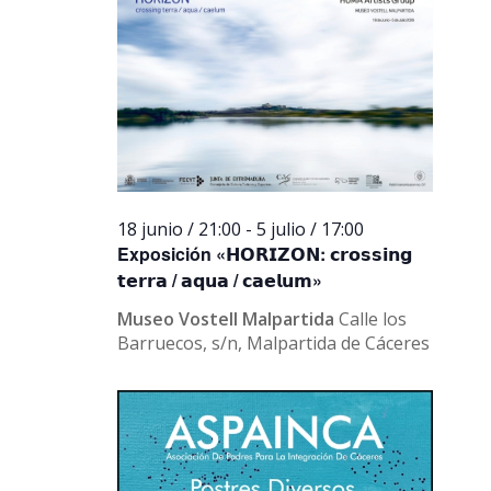
18 junio / 21:00
-
5 julio / 17:00
Exposición «𝗛𝗢𝗥𝗜𝗭𝗢𝗡: 𝗰𝗿𝗼𝘀𝘀𝗶𝗻𝗴
𝘁𝗲𝗿𝗿𝗮 / 𝗮𝗾𝘂𝗮 / 𝗰𝗮𝗲𝗹𝘂𝗺»
Museo Vostell Malpartida
Calle los
Barruecos, s/n, Malpartida de Cáceres