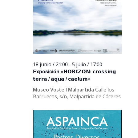
18 junio / 21:00
-
5 julio / 17:00
Exposición «𝗛𝗢𝗥𝗜𝗭𝗢𝗡: 𝗰𝗿𝗼𝘀𝘀𝗶𝗻𝗴
𝘁𝗲𝗿𝗿𝗮 / 𝗮𝗾𝘂𝗮 / 𝗰𝗮𝗲𝗹𝘂𝗺»
Museo Vostell Malpartida
Calle los
Barruecos, s/n, Malpartida de Cáceres