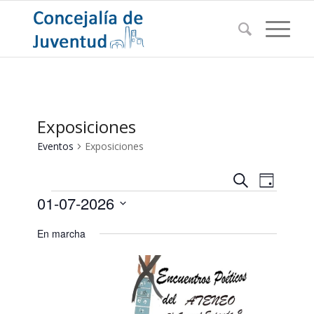
Exposiciones
Eventos
Exposiciones
Navegac
Navega
Buscar
Día
de
Eventos
de
01-07-2026
vistas
búsqued
de
Seleccionar
En marcha
Evento
y
fecha.
vistas
de
Eventos