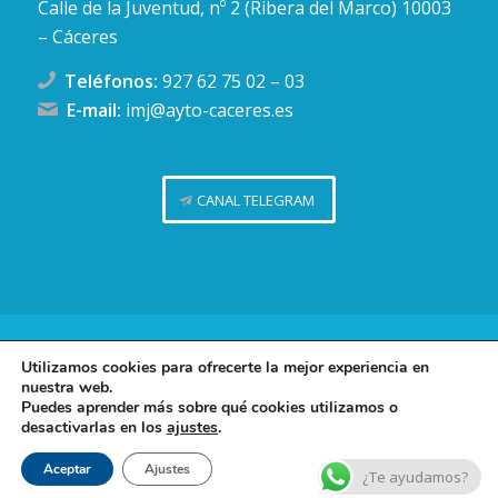
Calle de la Juventud, nº 2 (Ribera del Marco) 10003
– Cáceres
Teléfonos:
927 62 75 02
–
03
E-mail:
imj@ayto-caceres.es
CANAL TELEGRAM
Concejalía de Juventud (Ayuntamiento de Cáceres)
Utilizamos cookies para ofrecerte la mejor experiencia en
nuestra web.
Facebook
Twitter
Telegram
Instag
Política de privacidad
Puedes aprender más sobre qué cookies utilizamos o
desactivarlas en los
ajustes
.
Política de cookies
Contacto
Aceptar
Ajustes
¿Te ayudamos?