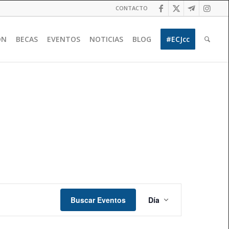
CONTACTO
ÓN
BECAS
EVENTOS
NOTICIAS
BLOG
#ECJcc
Navegación
de
Buscar Eventos
Día
vistas
de