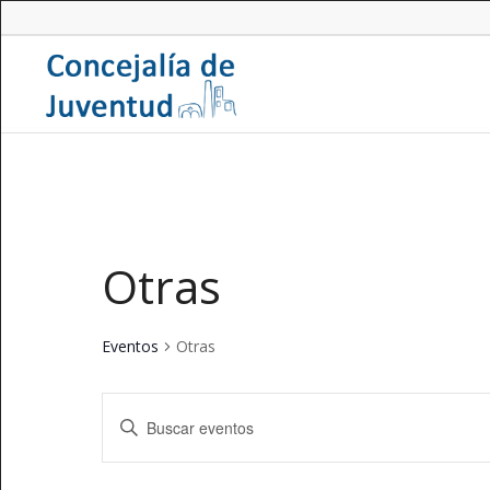
Otras
Eventos
Otras
Navegación
Introduce
de
la
búsqueda
palabra