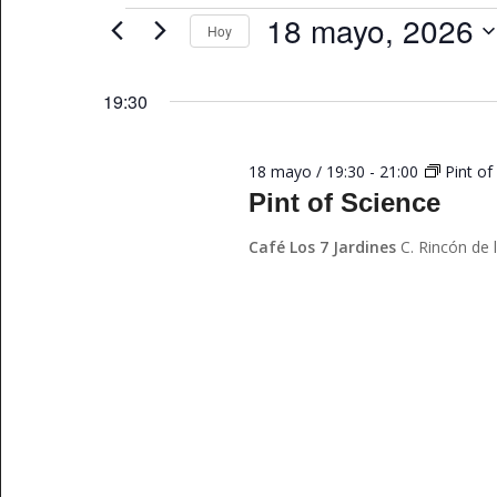
y
Eventos
clave.
18 mayo, 2026
Hoy
vistas
Busca
Seleccionar
Eventos
de
fecha.
19:30
para
Eventos
la
palabra
18 mayo / 19:30
-
21:00
Pint of
clave.
Pint of Science
Café Los 7 Jardines
C. Rincón de 