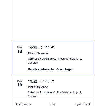
MAY
19:30
-
21:00
18
Pint of Science
C. Rincón de la Monja, 9,
Café Los 7 Jardines
Cáceres
Detalles del evento
Cómo llegar
MAY
19:30
-
21:00
19
Pint of Science
C. Rincón de la Monja, 9,
Café Los 7 Jardines
Cáceres
Eventos
Eventos
anteriores
Hoy
siguientes