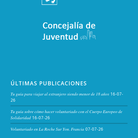
JUN
4 junio / 22:30
-
30 junio / 23:30
4
37 Festival de Teatro Clásico de Cáceres
C. San Antón, 10, Cáceres
Gran Teatro Cáceres
JUN
11:00
-
13:30
6
Taller de Tinta China y Acuarela
Palacio de los Golfines de Abajo. Fundación
Pl. de los Golfines, 1, Cáceres
Tatiana
JUN
20:00
-
22:00
9
Only English
ÚLTIMAS PUBLICACIONES
Espacio SAAL
Tu guía para viajar al extranjero siendo menor de 18 años
16-07-
26
JUN
20:30
-
22:00
10
Tu guía sobre cómo hacer voluntariado con el Cuerpo Europeo de
Encuentro Club Social Swing
Solidaridad
16-07-26
Cáceres
Boogaloo Club Cáceres
Voluntariado en La Roche Sur Yon. Francia
07-07-26
JUN
18:30
-
20:30