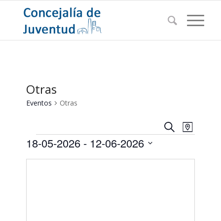
Otras
Eventos
Otras
Navegac
Navega
Buscar
Mapa
de
Eventos
de
18-05-2026
 - 
12-06-2026
vistas
búsqued
de
Seleccionar
Evento
y
fecha.
vistas
de
Eventos