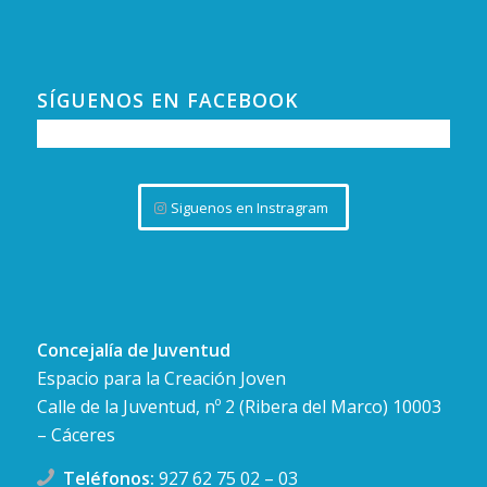
12
Foro de debate «Lo que no te cuentan en lo
centros de datos en Extremadura»
Calle Gral. Ezponda, 9, Cáceres
Ateneo de Cáceres
SÍGUENOS EN FACEBOOK
Siguenos en Instragram
Concejalía de Juventud
Espacio para la Creación Joven
Calle de la Juventud, nº 2 (Ribera del Marco) 10003
– Cáceres
Teléfonos:
927 62 75 02
–
03