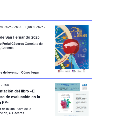
Evento
o, 2025 / 20:00
-
1 junio, 2025 /
 de San Fernando 2025
o Ferial Cáceres
Carretera de
Mérida, Cáceres
es del evento
Cómo llegar
-
20:00
ntación del libro «El
so de evaluación en la
a FP»
 de la Isla
Plaza de la
Concepción, 4, Cáceres