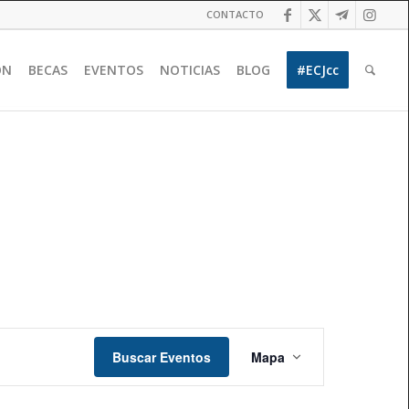
CONTACTO
ÓN
BECAS
EVENTOS
NOTICIAS
BLOG
#ECJcc
Navegación
de
Buscar Eventos
Mapa
vistas
de