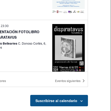
-
23:30
ENTACIÓN FOTOLIBRO
ARATAVUS
o Belleartes
C. Donoso Cortés, 6,
es
iores
Eventos
siguientes
-
22:00
English
io SAAL
Suscribirse al calendario