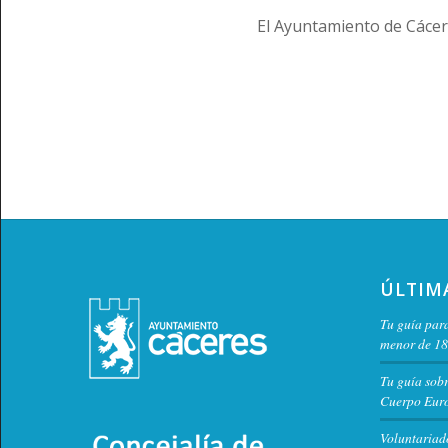
El Ayuntamiento de Cácer
ÚLTIM
Tu guía para
menor de 18
Tu guía sob
Cuerpo Euro
Voluntariad