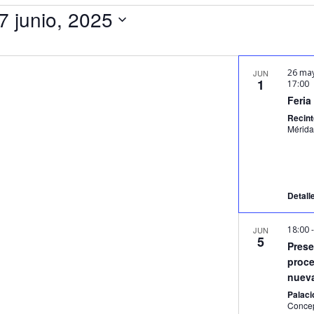
7 junio, 2025
26 may
JUN
1
17:00
Feria
Recint
Detall
18:00
JUN
5
Prese
proce
nuev
Palacio