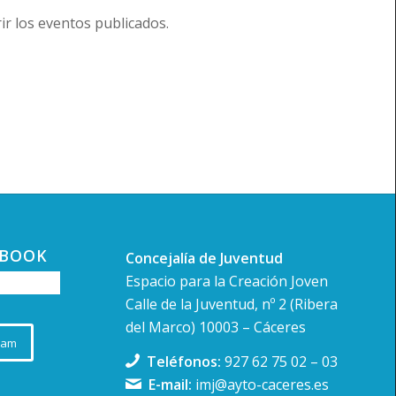
r los eventos publicados.
-
23:30
ARTE JAM (Microartes)
o Belleartes
C. Donoso Cortés, 6,
es
-
20:00
EBOOK
Concejalía de Juventud
r creativo: Libros Mutantes
Espacio para la Creación Joven
 de Arte Contemporáneo Helga
Calle de la Juventud, nº 2 (Ribera
vear
Calle Pizarro, 8, Cáceres
del Marco) 10003 – Cáceres
ram
Teléfonos:
927 62 75 02
–
03
E-mail:
imj@ayto-caceres.es
-
23:30