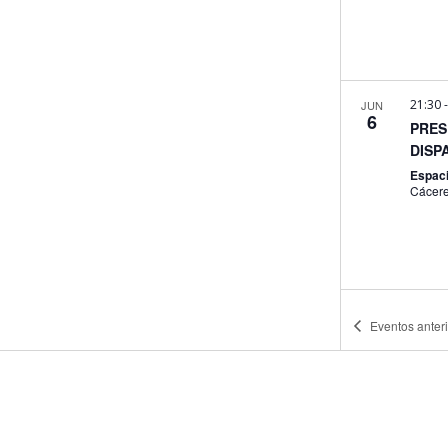
21:30
JUN
6
PRES
DISP
Espaci
Cácer
Eventos
anter
20:00
JUN
10
Only 
Espac