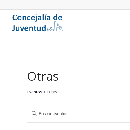
Otras
Eventos
Otras
Navegación
Introduce
de
la
búsqueda
palabra