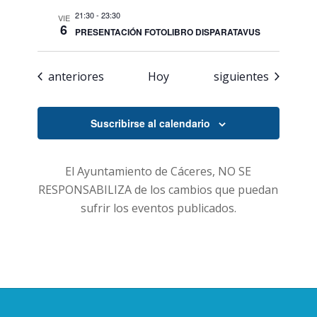
21:30
-
23:30
VIE
6
PRESENTACIÓN FOTOLIBRO DISPARATAVUS
Eventos
Eventos
anteriores
Hoy
siguientes
Suscribirse al calendario
El Ayuntamiento de Cáceres, NO SE
RESPONSABILIZA de los cambios que puedan
sufrir los eventos publicados.