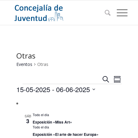
Otras
Eventos
Otras
Navegac
Navega
Buscar
Resumen
de
Eventos
de
15-05-2025
 - 
06-06-2025
vistas
búsqued
de
Seleccionar
Evento
y
fecha.
vistas
Todo el día
SÁB
3
Exposición «Miss Art»
de
Todo el día
Eventos
Exposición «El arte de hacer Europa»