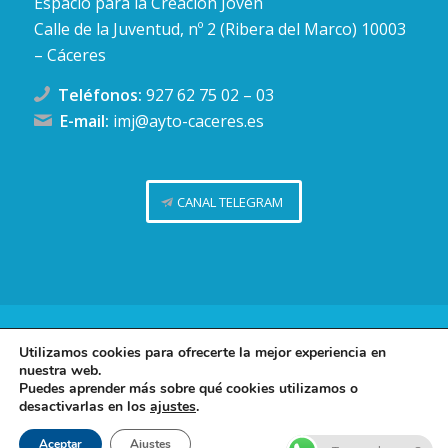
Espacio para la Creación Joven
Calle de la Juventud, nº 2 (Ribera del Marco) 10003
– Cáceres
Teléfonos:
927 62 75 02
–
03
E-mail:
imj@ayto-caceres.es
CANAL TELEGRAM
Concejalía de Juventud (Ayuntamiento de Cáceres)
Utilizamos cookies para ofrecerte la mejor experiencia en
nuestra web.
Facebook
Twitter
Telegram
Instag
Política de privacidad
Puedes aprender más sobre qué cookies utilizamos o
desactivarlas en los
ajustes
.
Política de cookies
Contacto
Aceptar
Ajustes