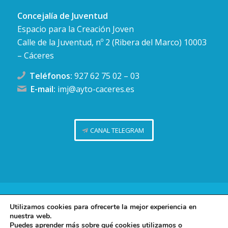
Concejalía de Juventud
Espacio para la Creación Joven
Calle de la Juventud, nº 2 (Ribera del Marco) 10003
– Cáceres
Teléfonos:
927 62 75 02
–
03
E-mail:
imj@ayto-caceres.es
CANAL TELEGRAM
Concejalía de Juventud (Ayuntamiento de Cáceres)
Utilizamos cookies para ofrecerte la mejor experiencia en
nuestra web.
Facebook
Twitter
Telegram
Instag
Política de privacidad
Puedes aprender más sobre qué cookies utilizamos o