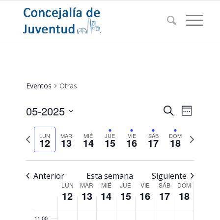
this
this
this
02:00
day.
day.
day.
03:00
04:00
05:00
Eventos
Otras
06:00
Navegac
Navega
05-2025
Buscar
Semana
de
de
Seleccionar
07:00
vistas
Semana
búsqued
Semana
LUN
MAR
MIÉ
JUE
VIE
SÁB
DOM
fecha.
de
12
13
14
15
16
17
18
anterior
08:00
siguiente
Evento
y
vistas
09:00
Anterior
Esta semana
Siguiente
de
Semana
LUN
MAR
MIÉ
JUE
VIE
SÁB
DOM
12
13
14
15
16
17
18
Eventos
10:00
de
Eventos
11:00