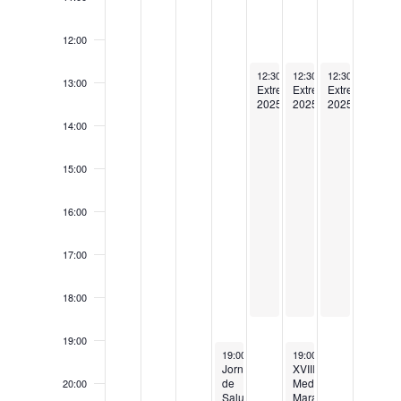
12:00
May 16, 2025
May 17, 2025
May 18, 2025
12:30
-
18:30
12:30
-
18:30
12:30
-
18:30
13:00
Extregusta
Extregusta
Extregusta
2025
2025
2025
14:00
15:00
16:00
17:00
18:00
19:00
May 15, 2025
May 17, 2025
19:00
-
20:30
19:00
-
22:00
Jornada
XVIII
de
Media
20:00
Salud
Maratón