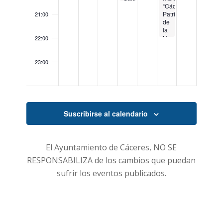
Mental.
“Cáceres
Salud
Patrimonio
21:00
Mental:
de
Herramientas
la
para
Humanidad”
22:00
el
2025
día
a
23:00
día
00:00
Suscribirse al calendario
El Ayuntamiento de Cáceres, NO SE
RESPONSABILIZA de los cambios que puedan
sufrir los eventos publicados.