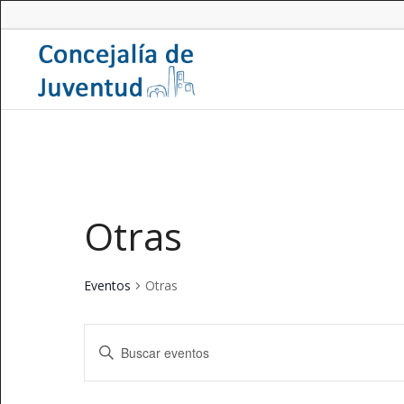
Otras
Eventos
Otras
Navegación
Introduce
de
la
búsqueda
palabra