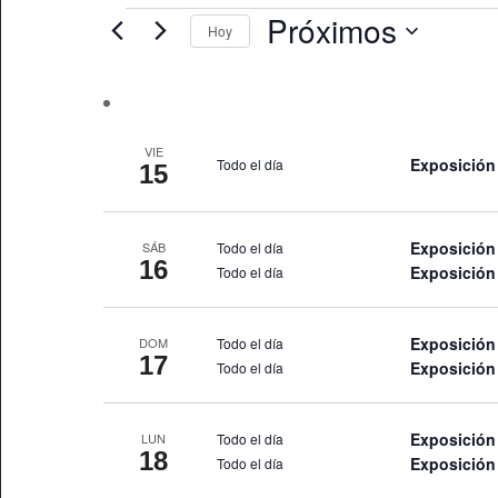
y
Eventos
clave.
Próximos
Hoy
vistas
Busca
Seleccionar
Eventos
de
fecha.
para
Eventos
la
VIE
palabra
Exposición 
Todo el día
15
clave.
Exposición 
Todo el día
SÁB
16
Exposició
Todo el día
Exposición 
Todo el día
DOM
17
Exposició
Todo el día
Exposición 
Todo el día
LUN
18
Exposició
Todo el día