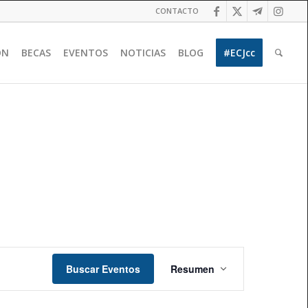
CONTACTO
ÓN
BECAS
EVENTOS
NOTICIAS
BLOG
#ECJcc
Navegación
de
Buscar Eventos
Resumen
vistas
de