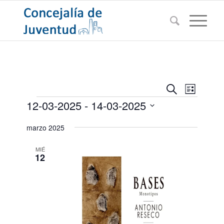
Navegac
Navega
Buscar
Lista
de
Eventos
de
12-03-2025
 - 
14-03-2025
vistas
búsqued
de
Seleccionar
marzo 2025
Evento
y
fecha.
vistas
MIÉ
12
de
Eventos