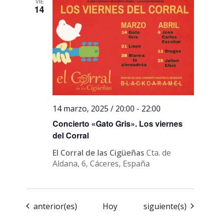
VIE
14
14 marzo, 2025 / 20:00
-
22:00
Concierto «Gato Gris». Los viernes
del Corral
El Corral de las Cigüeñas
Cta. de
Aldana, 6, Cáceres, España
Eventos
Eventos
anterior(es)
Hoy
siguiente(s)