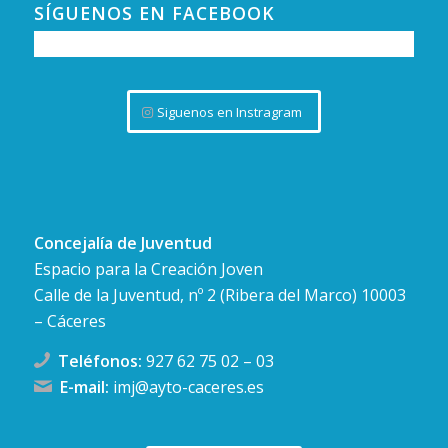
JUN
11:00
-
21:00
SÍGUENOS EN FACEBOOK
29
Exposición «Decorar, Instalar, Decorar» de
Isabel Flores
San Antón, 17, Cáceres
Sala de Arte El Brocense
Siguenos en Instragram
JUN
19:00
29
Exposición «Elipsis 3652»
C. Donoso Cortés, 6, Cáceres
Espacio Belleartes
Concejalía de Juventud
Espacio para la Creación Joven
Calle de la Juventud, nº 2 (Ribera del Marco) 10003
– Cáceres
Teléfonos:
927 62 75 02
–
03
E-mail:
imj@ayto-caceres.es