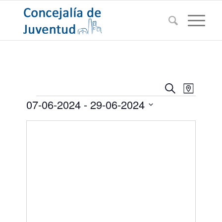
Navegac
Navega
Buscar
Mapa
de
Eventos
de
07-06-2024
 - 
29-06-2024
vistas
búsqued
de
Seleccionar
Evento
y
fecha.
vistas
de
Eventos