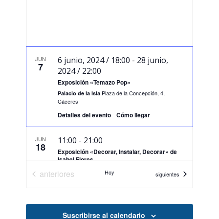
JUN
6 junio, 2024 / 18:00
-
28 junio,
7
2024 / 22:00
Exposición «Temazo Pop»
Plaza de la Concepción, 4,
Palacio de la Isla
Cáceres
Detalles del evento
Cómo llegar
JUN
11:00
-
21:00
18
Exposición «Decorar, Instalar, Decorar» de
Isabel Flores
San Antón, 17, Cáceres
Sala de Arte El Brocense
Eventos
anteriores
Hoy
Eventos
siguientes
JUN
11:00
-
21:00
19
Exposición «Decorar, Instalar, Decorar» de
Suscribirse al calendario
Isabel Flores