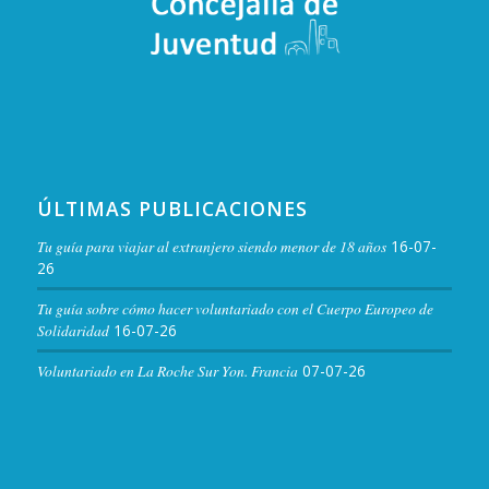
Exposición «Decorar, Instalar, Decorar» de
Isabel Flores
San Antón, 17, Cáceres
Sala de Arte El Brocense
JUN
11:00
-
21:00
26
Exposición «Decorar, Instalar, Decorar» de
Isabel Flores
San Antón, 17, Cáceres
Sala de Arte El Brocense
ÚLTIMAS PUBLICACIONES
JUN
11:00
-
21:00
Tu guía para viajar al extranjero siendo menor de 18 años
16-07-
27
Exposición «Decorar, Instalar, Decorar» de
26
Isabel Flores
San Antón, 17, Cáceres
Sala de Arte El Brocense
Tu guía sobre cómo hacer voluntariado con el Cuerpo Europeo de
Solidaridad
16-07-26
JUN
11:00
-
21:00
Voluntariado en La Roche Sur Yon. Francia
07-07-26
28
Exposición «Decorar, Instalar, Decorar» de
Isabel Flores
San Antón, 17, Cáceres
Sala de Arte El Brocense