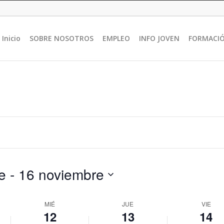
miércoles,
jueves,
viernes,
No
noviembre
noviembre
noviembre
events
12,
13,
14,
Inicio
SOBRE NOSOTROS
EMPLEO
INFO JOVEN
FORMACI
on
2025
2025
2025
this
day.
e
 - 
16 noviembre
MIÉ
JUE
VIE
12
13
14