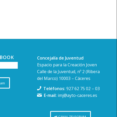
EBOOK
Concejalía de Juventud
Espacio para la Creación Joven
Calle de la Juventud, nº 2 (Ribera
del Marco) 10003 – Cáceres
ram
Teléfonos:
927 62 75 02
–
03
E-mail:
imj@ayto-caceres.es
CANAL TELEGRAM