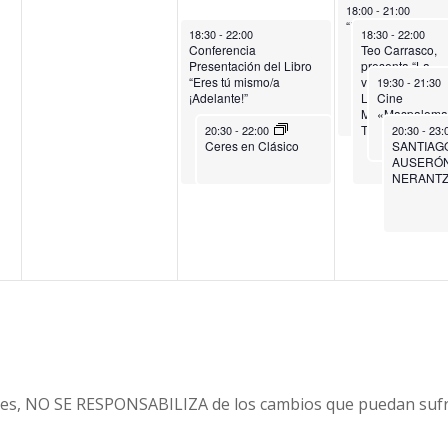
November 14, 2025
18:00
-
21:00
“Proyecto Eva: Sal
November 13, 2025
November 14, 20
18:30
-
22:00
18:30
-
22:00
Conferencia
Teo Carrasco,
Presentación del Libro
presenta “La
November 14,
“Eres tú mismo/a
venganza de Úr
19:30
-
21:30
¡Adelante!”
Las aventuras 
Cine
Miriam Chuli y T
«Maspaloma
November 13, 2025
November 1
Teo”
20:30
-
22:00
20:30
-
23:
Ceres en Clásico
SANTIAG
AUSERÓN
NERANTZ
es, NO SE RESPONSABILIZA de los cambios que puedan sufri