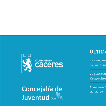
ÚLTIM
Tu guía para
menor de 18
Tu guía sob
Cuerpo Euro
Voluntariad
07-07-26