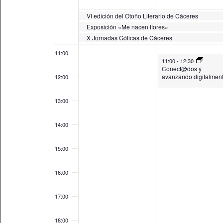
09:00
Eventos
palabra
VI edición del Otoño Literario de Cáceres
clave.
Exposición «Me nacen flores»
10:00
X Jornadas Góticas de Cáceres
11:00
November 11, 2025
11:00
-
12:30
Conect@dos y
avanzando digitalmen
12:00
13:00
14:00
15:00
16:00
17:00
18:00