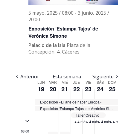
5 mayo, 2025 / 08:00
-
3 junio, 2025 /
lunes,
martes,
miércoles,
jueves,
viernes,
sábado,
domingo,
20:00
No
No
00:00
mayo
mayo
mayo
mayo
mayo
mayo
mayo
events
events
Exposición ‘Estampa Tajos’ de
01:00
19,
20,
21,
22,
23,
24,
25,
on
on
Verónica Simone
2025
2025
2025
2025
2025
2025
2025
this
this
Palacio de la Isla
Plaza de la
02:00
day.
day.
Concepción, 4, Cáceres
03:00
04:00
Anterior
Esta semana
Siguiente
Semana
LUN
MAR
MIÉ
JUE
VIE
SÁB
DOM
19
20
21
22
23
24
25
05:00
de
Eventos
Exposición «El arte de hacer Europa»
06:00
Exposición ‘Estampa Tajos’ de Verónica Simone
Taller Creativo
07:00
Activar/Desactivar eventos de múltiples días
+ 4 más
+ 4 más
+ 4 más
+ 4 más
08:00