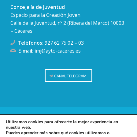
Concejalía de Juventud
Espacio para la Creación Joven
Calle de la Juventud, nº 2 (Ribera del Marco) 10003
– Cáceres
Teléfonos:
927 62 75 02
–
03
E-mail:
imj@ayto-caceres.es
CANAL TELEGRAM
Concejalía de Juventud (Ayuntamiento de Cáceres)
Utilizamos cookies para ofrecerte la mejor experiencia en
nuestra web.
Facebook
Twitter
Telegram
Instag
Política de privacidad
Puedes aprender más sobre qué cookies utilizamos o