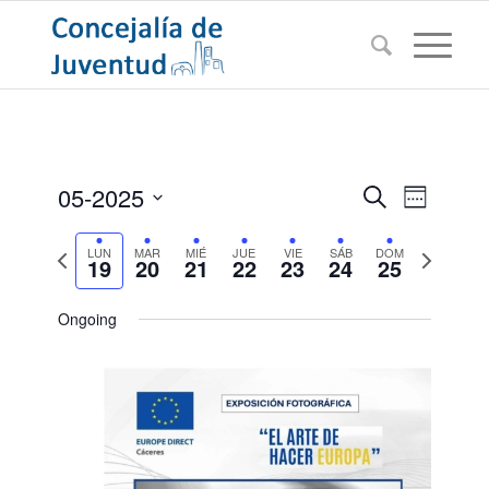
Navegac
Navega
05-2025
Buscar
Semana
de
de
Seleccionar
vistas
Semana
búsqued
Semana
LUN
MAR
MIÉ
JUE
VIE
SÁB
DOM
fecha.
de
19
20
21
22
23
24
25
anterior
siguiente
Evento
y
vistas
Ongoing
de
Eventos