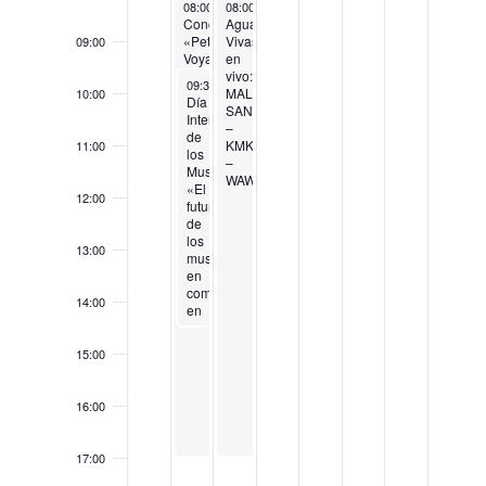
May 20, 2025
May 21, 2025
08:00
-
17:00
08:00
-
17:00
Concierto
Aguas
«Petit
Vivas
09:00
Voyage
en
Trío.
vivo:
May 20, 2025
09:30
-
11:00
África
MALA
10:00
Día
en
SANGRE
Internacional
Danza»
–
de
KMKR
11:00
los
–
Museos
WAWYMUSYC
«El
12:00
futuro
de
los
13:00
museos
en
comunidades
14:00
en
constante
cambio”
15:00
16:00
17:00