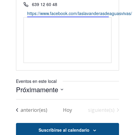
Teléfono
639 12 60 48
Website
https://www.facebook.com/laslavanderasdeaguasvivas/
Eventos en este local
Próximamente
Seleccionar
fecha.
Eventos
Eventos
anterior(es)
Hoy
siguiente(s)
Suscribirse al calendario