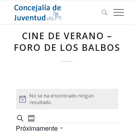
CINE DE VERANO –
FORO DE LOS BALBOS
No se ha encontrado ningún
Aviso
resultado.
Navegación
Navegación
Buscar
Resumen
de
Eventos
de
Próximamente
vistas