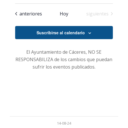
búsqueda
de
Seleccionar
Evento
y
fecha.
Eventos
Eventos
anteriores
Hoy
siguientes
vistas
de
Suscribirse al calendario
Eventos
El Ayuntamiento de Cáceres, NO SE
RESPONSABILIZA de los cambios que puedan
sufrir los eventos publicados.
14-08-24