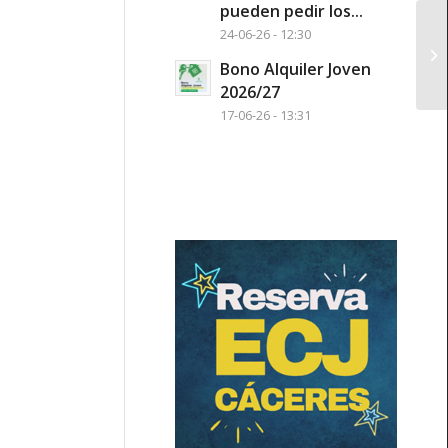
pueden pedir los...
24-06-26 - 12:30
Ci
Bono Alquiler Joven
2026/27
17-06-26 - 13:31