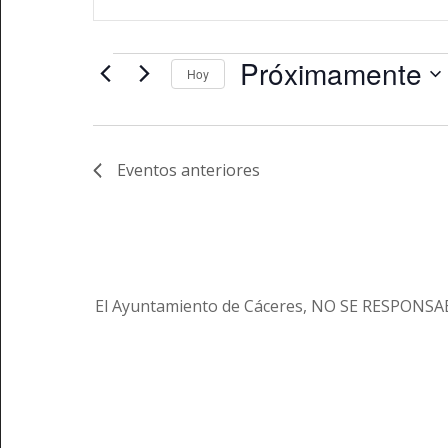
de
la
búsqueda
palabra
y
Eventos
clave.
Próximamente
Hoy
vistas
Busca
Seleccionar
Eventos
de
fecha.
para
Eventos
la
Eventos
anteriores
palabra
clave.
El Ayuntamiento de Cáceres, NO SE RESPONSABI