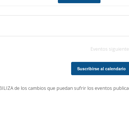
vis
de
Eve
Eventos
siguiente
Suscribirse al calendario
LIZA de los cambios que puedan sufrir los eventos publica