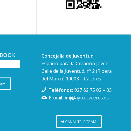
EBOOK
Concejalía de Juventud
Espacio para la Creación Joven
Calle de la Juventud, nº 2 (Ribera
del Marco) 10003 – Cáceres
ram
Teléfonos:
927 62 75 02
–
03
E-mail:
imj@ayto-caceres.es
CANAL TELEGRAM