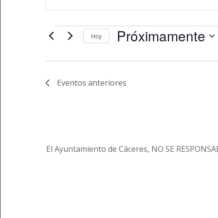
de
la
búsqueda
palabra
y
Eventos
clave.
Próximamente
Hoy
vistas
Busca
Seleccionar
Eventos
de
fecha.
para
Eventos
la
Eventos
anteriores
palabra
clave.
El Ayuntamiento de Cáceres, NO SE RESPONSABI