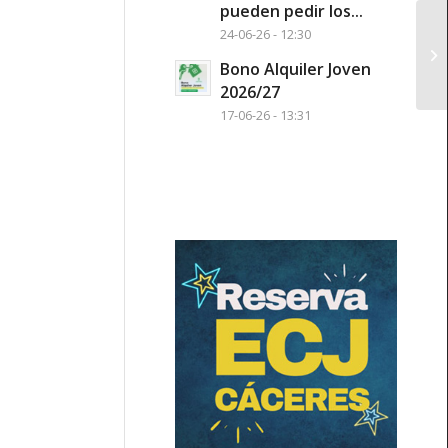
pueden pedir los...
24-06-26 - 12:30
JA
Op
Bono Alquiler Joven
2026/27
17-06-26 - 13:31