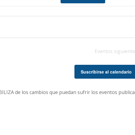
vis
de
Eve
Eventos
siguiente
Suscribirse al calendario
LIZA de los cambios que puedan sufrir los eventos publica