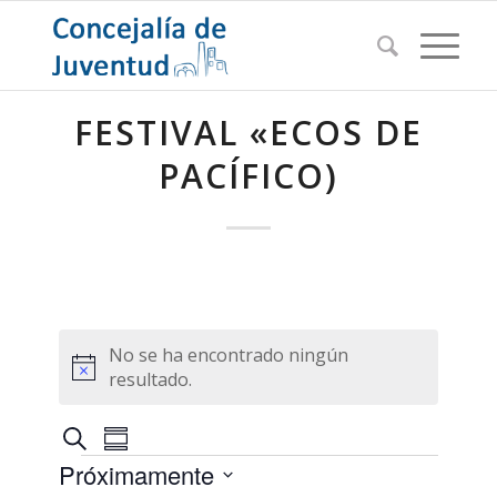
FESTIVAL «ECOS DE
PACÍFICO)
No se ha encontrado ningún
Aviso
resultado.
Navegación
Navegación
Buscar
Resumen
de
Eventos
de
Próximamente
vistas