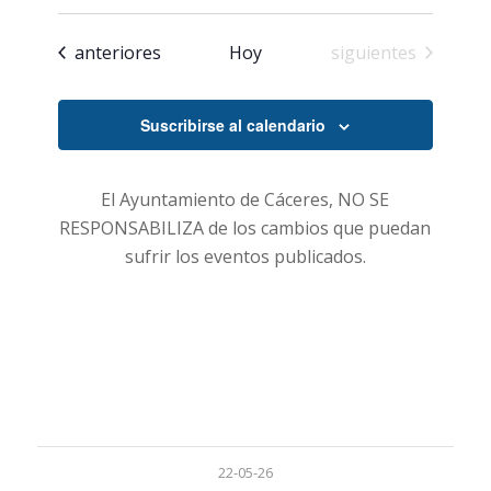
búsqueda
de
Seleccionar
Evento
y
fecha.
Eventos
Eventos
anteriores
Hoy
siguientes
vistas
de
Suscribirse al calendario
Eventos
El Ayuntamiento de Cáceres, NO SE
RESPONSABILIZA de los cambios que puedan
sufrir los eventos publicados.
22-05-26