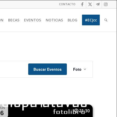
CONTACTO
ÓN
BECAS
EVENTOS
NOTICIAS
BLOG
#ECJcc
Navegación
de
Buscar Eventos
Foto
vistas
de
Evento
JUN
21:30
6