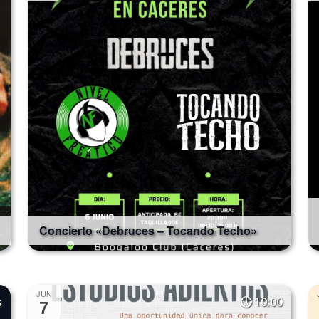
Concierto «Debruces – Tocando Techo»
JUN
s
10:00
7