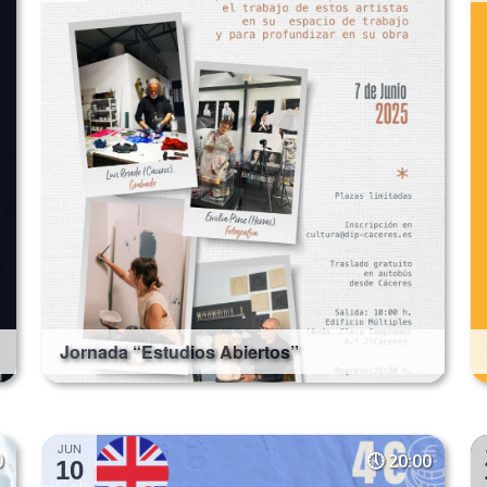
Jornada “Estudios Abiertos”
JUN
0
20:00
10