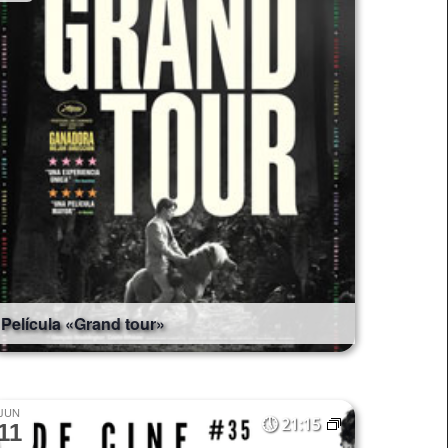
Película «Grand tour»
JUN
21:15
11