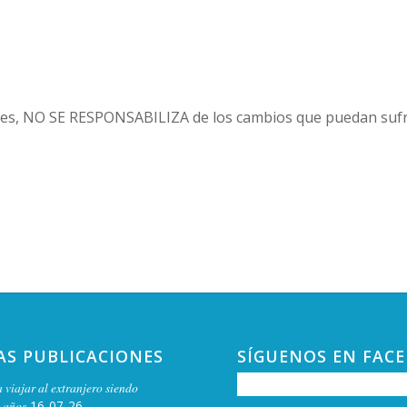
es, NO SE RESPONSABILIZA de los cambios que puedan sufri
AS PUBLICACIONES
SÍGUENOS EN FAC
 viajar al extranjero siendo
 años
16-07-26