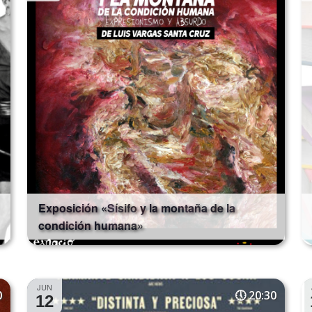
Exposición «Sísifo y la montaña de la
condición humana»
JUN
0
20:30
12