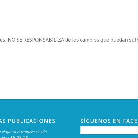
es, NO SE RESPONSABILIZA de los cambios que puedan sufri
AS PUBLICACIONES
SÍGUENOS EN FAC
 viajar al extranjero siendo
 años
16-07-26