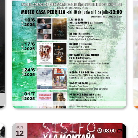
JUN
08:00
12