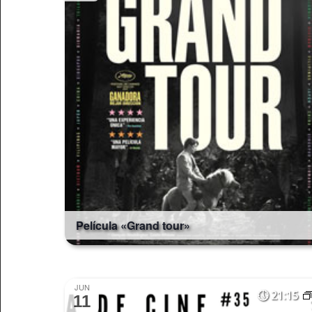
Película «Grand tour»
JUN
21:15
11