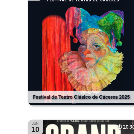
palabra
clave.
Festival de Teatro Clásico de Cáceres 2025
JUN
20:3
10