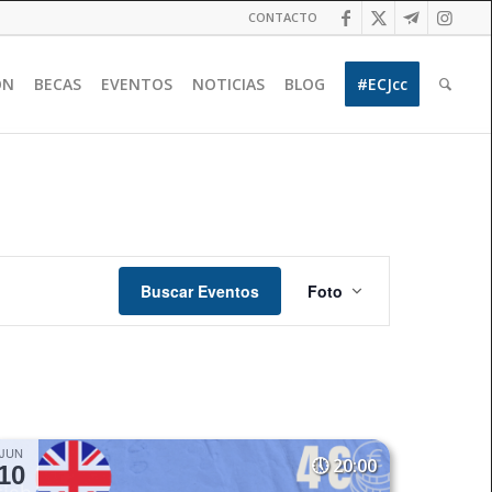
CONTACTO
ÓN
BECAS
EVENTOS
NOTICIAS
BLOG
#ECJcc
Navegación
de
Buscar Eventos
Foto
vistas
de
Evento
JUN
20:00
10