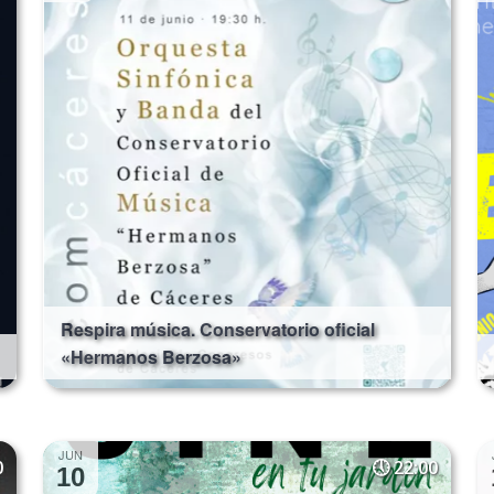
Respira música. Conservatorio oficial
«Hermanos Berzosa»
JUN
0
22:00
10