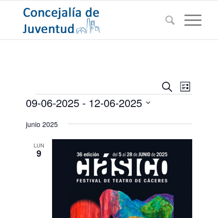
Navegac
Navega
Buscar
Lista
de
Eventos
de
09-06-2025
 - 
12-06-2025
vistas
búsqued
de
Seleccionar
junio 2025
Evento
y
fecha.
vistas
LUN
9
de
Eventos