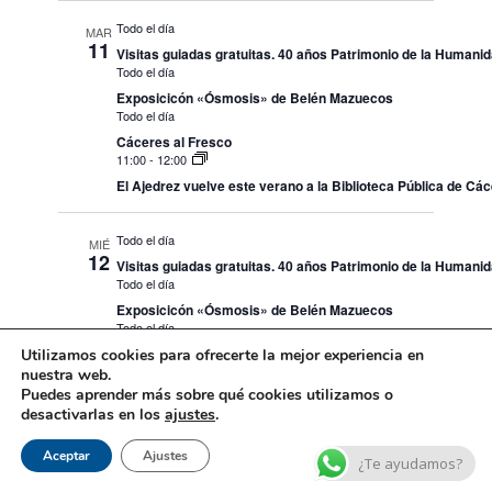
Todo el día
MAR
11
Visitas guiadas gratuitas. 40 años Patrimonio de la Humani
Todo el día
Exposicicón «Ósmosis» de Belén Mazuecos
Todo el día
Cáceres al Fresco
11:00
-
12:00
El Ajedrez vuelve este verano a la Biblioteca Pública de Cá
Todo el día
MIÉ
12
Visitas guiadas gratuitas. 40 años Patrimonio de la Humani
Todo el día
Exposicicón «Ósmosis» de Belén Mazuecos
Todo el día
Cáceres al Fresco
Utilizamos cookies para ofrecerte la mejor experiencia en
nuestra web.
Puedes aprender más sobre qué cookies utilizamos o
Todo el día
JUE
desactivarlas en los
ajustes
.
13
Visitas guiadas gratuitas. 40 años Patrimonio de la Humani
Todo el día
Aceptar
Ajustes
¿Te ayudamos?
Exposicicón «Ósmosis» de Belén Mazuecos