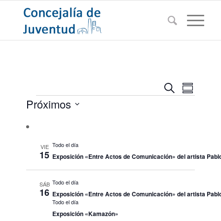
Navegac
Navega
Buscar
Resumen
de
Eventos
de
Próximos
vistas
búsqued
de
Seleccionar
Evento
y
fecha.
vistas
Todo el día
VIE
15
Exposición «Entre Actos de Comunicación» del artista Pablo
de
Eventos
Todo el día
SÁB
16
Exposición «Entre Actos de Comunicación» del artista Pablo
Todo el día
Exposición «Kamazón»