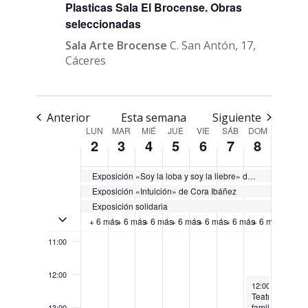
Plasticas Sala El Brocense. Obras
04:00
seleccionadas
05:00
Sala Arte Brocense
C. San Antón, 17,
Cáceres
06:00
07:00
Anterior
Esta semana
Siguiente
Semana
LUN
MAR
MIÉ
JUE
VIE
SÁB
DOM
2
3
4
5
6
7
8
08:00
de
Eventos
09:00
Exposición «Soy la loba y soy la liebre» de Gels Caletrío
Exposición «Intuición» de Cora Ibáñez
Exposición solidaria
10:00
Activar/Desactivar eventos de múltiples días
+ 6 más
+ 6 más
+ 6 más
+ 6 más
+ 6 más
+ 6 más
+ 6 más
11:00
12:00
December 8, 20
12:00
-
13:30
Teatro
familiar
13:00