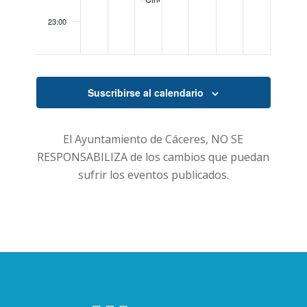
Extremoduro)»
no
#30
ser
Ser
23:00
Lauryn
un
Hill)»
00:00
espíritu
en
Navidad.
Suscribirse al calendario
El Ayuntamiento de Cáceres, NO SE
RESPONSABILIZA de los cambios que puedan
sufrir los eventos publicados.