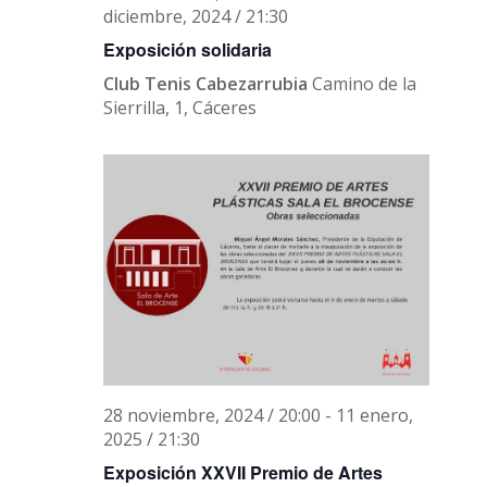
diciembre, 2024 / 21:30
Exposición solidaria
Club Tenis Cabezarrubia
Camino de la
Sierrilla, 1, Cáceres
lunes,
martes,
miércoles,
jueves,
viernes,
sábado,
domingo,
No
No
00:00
diciembre
diciembre
diciembre
diciembre
diciembre
diciembre
diciembr
events
events
01:00
2,
3,
4,
5,
6,
7,
8,
on
on
2024
2024
2024
2024
2024
2024
2024
this
this
02:00
28 noviembre, 2024 / 20:00
-
11 enero,
day.
day.
2025 / 21:30
03:00
Exposición XXVII Premio de Artes