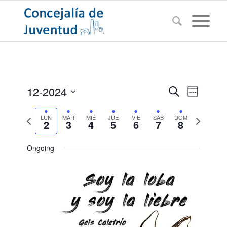
Navegac
Navega
12-2024
Buscar
Semana
de
de
Seleccionar
vistas
Semana
búsqued
Semana
LUN
MAR
MIÉ
JUE
VIE
SÁB
DOM
fecha.
de
2
3
4
5
6
7
8
anterior
siguiente
Evento
y
vistas
Ongoing
de
Eventos