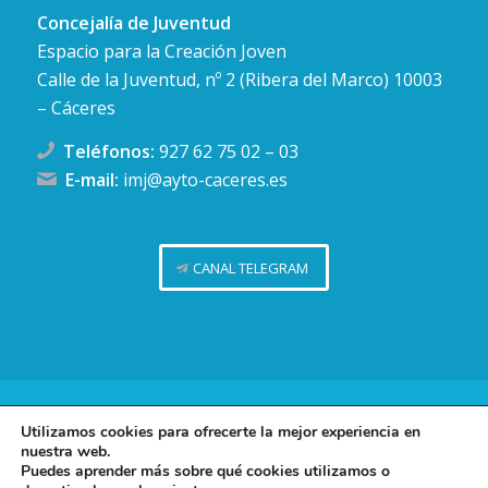
Concejalía de Juventud
Espacio para la Creación Joven
Calle de la Juventud, nº 2 (Ribera del Marco) 10003
– Cáceres
Teléfonos:
927 62 75 02
–
03
E-mail:
imj@ayto-caceres.es
CANAL TELEGRAM
Concejalía de Juventud (Ayuntamiento de Cáceres)
Utilizamos cookies para ofrecerte la mejor experiencia en
nuestra web.
Facebook
Twitter
Telegram
Instag
Política de privacidad
Puedes aprender más sobre qué cookies utilizamos o