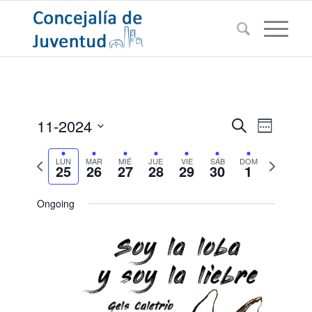
Navegac
Navega
11-2024
Buscar
Semana
de
de
Seleccionar
vistas
Semana
búsqued
Semana
LUN
MAR
MIÉ
JUE
VIE
SÁB
DOM
fecha.
de
25
26
27
28
29
30
1
anterior
siguiente
Evento
y
vistas
Ongoing
de
Eventos