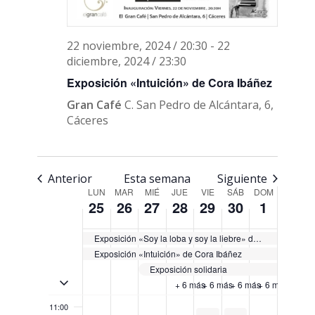
02:00
day.
03:00
22 noviembre, 2024 / 20:30
-
22
diciembre, 2024 / 23:30
04:00
Exposición «Intuición» de Cora Ibáñez
Gran Café
C. San Pedro de Alcántara, 6,
05:00
Cáceres
06:00
07:00
Anterior
Esta semana
Siguiente
Semana
LUN
MAR
MIÉ
JUE
VIE
SÁB
DOM
25
26
27
28
29
30
1
08:00
de
Eventos
Exposición «Soy la loba y soy la liebre» de Gels Caletrío
09:00
Exposición «Intuición» de Cora Ibáñez
Exposición solidaria
10:00
Activar/Desactivar eventos de múltiples días
+ 6 más
+ 6 más
+ 6 más
+ 6 más
11:00