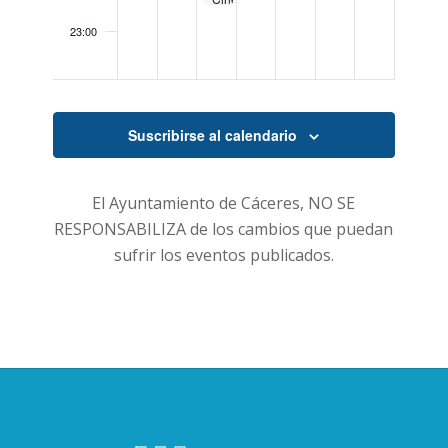
Extremoduro)»
no
#30
ser
Ser
23:00
Lauryn
un
Hill)»
00:00
espíritu
en
Navidad.
Suscribirse al calendario
El Ayuntamiento de Cáceres, NO SE
RESPONSABILIZA de los cambios que puedan
sufrir los eventos publicados.