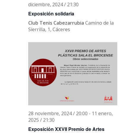
diciembre, 2024 / 21:30
Exposición solidaria
Club Tenis Cabezarrubia
Camino de la
Sierrilla, 1, Cáceres
lunes,
martes,
miércoles,
jueves,
viernes,
sábado,
domingo,
No
No
00:00
diciembre
diciembre
diciembre
diciembre
diciembre
diciembre
diciembr
events
events
01:00
2,
3,
4,
5,
6,
7,
8,
on
on
2024
2024
2024
2024
2024
2024
2024
this
this
02:00
28 noviembre, 2024 / 20:00
-
11 enero,
day.
day.
2025 / 21:30
03:00
Exposición XXVII Premio de Artes