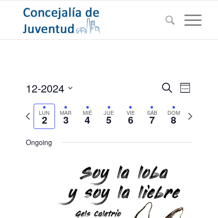
Navegac
Navega
12-2024
Buscar
Semana
de
de
Seleccionar
vistas
Semana
búsqued
Semana
LUN
MAR
MIÉ
JUE
VIE
SÁB
DOM
fecha.
de
2
3
4
5
6
7
8
anterior
siguiente
Evento
y
vistas
Ongoing
de
Eventos