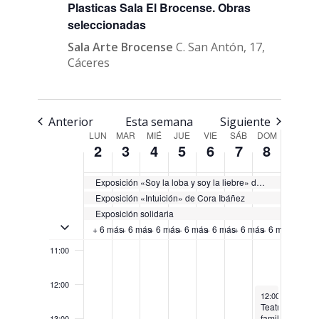
Plasticas Sala El Brocense. Obras
04:00
seleccionadas
05:00
Sala Arte Brocense
C. San Antón, 17,
Cáceres
06:00
07:00
Anterior
Esta semana
Siguiente
Semana
LUN
MAR
MIÉ
JUE
VIE
SÁB
DOM
2
3
4
5
6
7
8
08:00
de
Eventos
09:00
Exposición «Soy la loba y soy la liebre» de Gels Caletrío
Exposición «Intuición» de Cora Ibáñez
Exposición solidaria
10:00
Activar/Desactivar eventos de múltiples días
+ 6 más
+ 6 más
+ 6 más
+ 6 más
+ 6 más
+ 6 más
+ 6 más
11:00
12:00
December 8, 20
12:00
-
13:30
Teatro
familiar
13:00